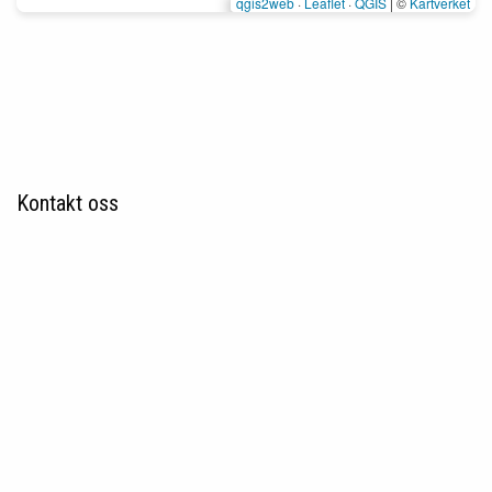
Kontakt oss
Tanavassdragets fiskeforvaltning
Deanučázádaga guolástanhálddahus
Ringveien 2B,
9845 Tana
post@tanafisk.no
Fakturaadresse 996898741@zfaktura.net
Mandag - Fredag:
08:00 - 15:00
English version